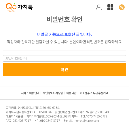
비밀번호 확인
비밀글 기능으로 보호된 글입니다.
작성자와 관리자만 열람하실 수 있습니다. 본인이라면 비밀번호를 입력하세요.
서비스 이용안내
개인정보처리방침
이용약관
이메일주소 무단수집거부
고객센터 : 경기도 군포시 광정로 80, 6층 603호
가치톡 사업자등록번호 : 461-85-00876
통신판매업신고번호 : 제2026-경기군포-0084호
대표자 : 박준근
계좌 : 우리은행 1005-903-467108 (가치톡)
TEL : 070-7425-3777
FAX : 031-423-7017
HP : 010-3647-3777
E-mail : ihomet@naver.com