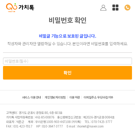
비밀번호 확인
비밀글 기능으로 보호된 글입니다.
작성자와 관리자만 열람하실 수 있습니다. 본인이라면 비밀번호를 입력하세요.
서비스 이용안내
개인정보처리방침
이용약관
이메일주소 무단수집거부
고객센터 : 경기도 군포시 광정로 80, 6층 603호
가치톡 사업자등록번호 : 461-85-00876
통신판매업신고번호 : 제2026-경기군포-0084호
대표자 : 박준근
계좌 : 우리은행 1005-903-467108 (가치톡)
TEL : 070-7425-3777
FAX : 031-423-7017
HP : 010-3647-3777
E-mail : ihomet@naver.com