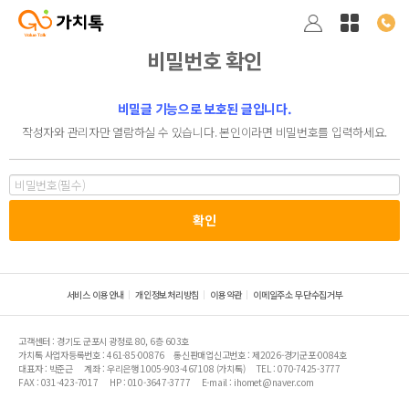
비밀번호 확인
비밀글 기능으로 보호된 글입니다.
작성자와 관리자만 열람하실 수 있습니다. 본인이라면 비밀번호를 입력하세요.
서비스 이용안내
개인정보처리방침
이용약관
이메일주소 무단수집거부
고객센터 : 경기도 군포시 광정로 80, 6층 603호
가치톡 사업자등록번호 : 461-85-00876
통신판매업신고번호 : 제2026-경기군포-0084호
대표자 : 박준근
계좌 : 우리은행 1005-903-467108 (가치톡)
TEL : 070-7425-3777
FAX : 031-423-7017
HP : 010-3647-3777
E-mail : ihomet@naver.com