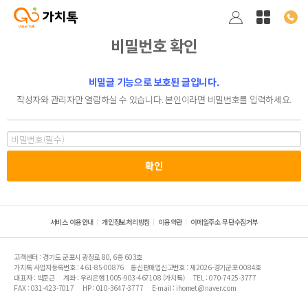
비밀번호 확인
비밀글 기능으로 보호된 글입니다.
작성자와 관리자만 열람하실 수 있습니다. 본인이라면 비밀번호를 입력하세요.
서비스 이용안내
개인정보처리방침
이용약관
이메일주소 무단수집거부
고객센터 : 경기도 군포시 광정로 80, 6층 603호
가치톡 사업자등록번호 : 461-85-00876
통신판매업신고번호 : 제2026-경기군포-0084호
대표자 : 박준근
계좌 : 우리은행 1005-903-467108 (가치톡)
TEL : 070-7425-3777
FAX : 031-423-7017
HP : 010-3647-3777
E-mail : ihomet@naver.com