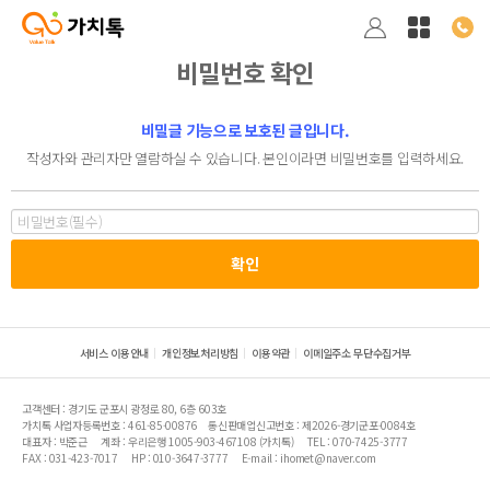
비밀번호 확인
비밀글 기능으로 보호된 글입니다.
작성자와 관리자만 열람하실 수 있습니다. 본인이라면 비밀번호를 입력하세요.
서비스 이용안내
개인정보처리방침
이용약관
이메일주소 무단수집거부
고객센터 : 경기도 군포시 광정로 80, 6층 603호
가치톡 사업자등록번호 : 461-85-00876
통신판매업신고번호 : 제2026-경기군포-0084호
대표자 : 박준근
계좌 : 우리은행 1005-903-467108 (가치톡)
TEL : 070-7425-3777
FAX : 031-423-7017
HP : 010-3647-3777
E-mail : ihomet@naver.com