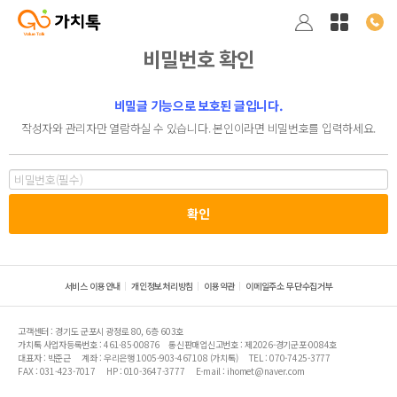
비밀번호 확인
비밀글 기능으로 보호된 글입니다.
작성자와 관리자만 열람하실 수 있습니다. 본인이라면 비밀번호를 입력하세요.
서비스 이용안내
개인정보처리방침
이용약관
이메일주소 무단수집거부
고객센터 : 경기도 군포시 광정로 80, 6층 603호
가치톡 사업자등록번호 : 461-85-00876
통신판매업신고번호 : 제2026-경기군포-0084호
대표자 : 박준근
계좌 : 우리은행 1005-903-467108 (가치톡)
TEL : 070-7425-3777
FAX : 031-423-7017
HP : 010-3647-3777
E-mail : ihomet@naver.com