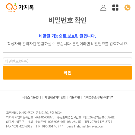
비밀번호 확인
비밀글 기능으로 보호된 글입니다.
작성자와 관리자만 열람하실 수 있습니다. 본인이라면 비밀번호를 입력하세요.
서비스 이용안내
개인정보처리방침
이용약관
이메일주소 무단수집거부
고객센터 : 경기도 군포시 광정로 80, 6층 603호
가치톡 사업자등록번호 : 461-85-00876
통신판매업신고번호 : 제2026-경기군포-0084호
대표자 : 박준근
계좌 : 우리은행 1005-903-467108 (가치톡)
TEL : 070-7425-3777
FAX : 031-423-7017
HP : 010-3647-3777
E-mail : ihomet@naver.com