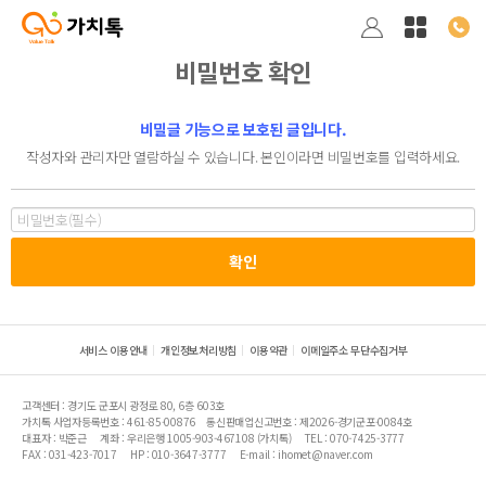
비밀번호 확인
비밀글 기능으로 보호된 글입니다.
작성자와 관리자만 열람하실 수 있습니다. 본인이라면 비밀번호를 입력하세요.
서비스 이용안내
개인정보처리방침
이용약관
이메일주소 무단수집거부
고객센터 : 경기도 군포시 광정로 80, 6층 603호
가치톡 사업자등록번호 : 461-85-00876
통신판매업신고번호 : 제2026-경기군포-0084호
대표자 : 박준근
계좌 : 우리은행 1005-903-467108 (가치톡)
TEL : 070-7425-3777
FAX : 031-423-7017
HP : 010-3647-3777
E-mail : ihomet@naver.com