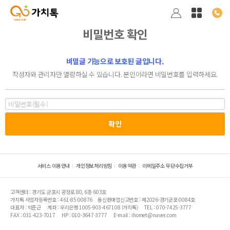
비밀번호 확인
비밀글 기능으로 보호된 글입니다.
작성자와 관리자만 열람하실 수 있습니다. 본인이라면 비밀번호를 입력하세요.
서비스 이용안내
개인정보처리방침
이용약관
이메일주소 무단수집거부
고객센터 : 경기도 군포시 광정로 80, 6층 603호
가치톡 사업자등록번호 : 461-85-00876
통신판매업신고번호 : 제2026-경기군포-0084호
대표자 : 박준근
계좌 : 우리은행 1005-903-467108 (가치톡)
TEL : 070-7425-3777
FAX : 031-423-7017
HP : 010-3647-3777
E-mail : ihomet@naver.com