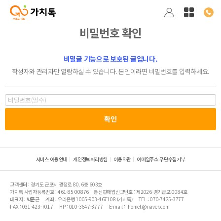
비밀번호 확인
비밀글 기능으로 보호된 글입니다.
작성자와 관리자만 열람하실 수 있습니다. 본인이라면 비밀번호를 입력하세요.
서비스 이용안내
개인정보처리방침
이용약관
이메일주소 무단수집거부
고객센터 : 경기도 군포시 광정로 80, 6층 603호
가치톡 사업자등록번호 : 461-85-00876
통신판매업신고번호 : 제2026-경기군포-0084호
대표자 : 박준근
계좌 : 우리은행 1005-903-467108 (가치톡)
TEL : 070-7425-3777
FAX : 031-423-7017
HP : 010-3647-3777
E-mail : ihomet@naver.com