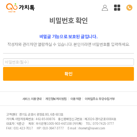
비밀번호 확인
비밀글 기능으로 보호된 글입니다.
작성자와 관리자만 열람하실 수 있습니다. 본인이라면 비밀번호를 입력하세요.
서비스 이용안내
개인정보처리방침
이용약관
이메일주소 무단수집거부
고객센터 : 경기도 군포시 광정로 80, 6층 603호
가치톡 사업자등록번호 : 461-85-00876
통신판매업신고번호 : 제2026-경기군포-0084호
대표자 : 박준근
계좌 : 우리은행 1005-903-467108 (가치톡)
TEL : 070-7425-3777
FAX : 031-423-7017
HP : 010-3647-3777
E-mail : ihomet@naver.com