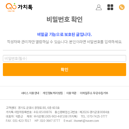
비밀번호 확인
비밀글 기능으로 보호된 글입니다.
작성자와 관리자만 열람하실 수 있습니다. 본인이라면 비밀번호를 입력하세요.
서비스 이용안내
개인정보처리방침
이용약관
이메일주소 무단수집거부
고객센터 : 경기도 군포시 광정로 80, 6층 603호
가치톡 사업자등록번호 : 461-85-00876
통신판매업신고번호 : 제2026-경기군포-0084호
대표자 : 박준근
계좌 : 우리은행 1005-903-467108 (가치톡)
TEL : 070-7425-3777
FAX : 031-423-7017
HP : 010-3647-3777
E-mail : ihomet@naver.com