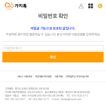
비밀번호 확인
비밀글 기능으로 보호된 글입니다.
작성자와 관리자만 열람하실 수 있습니다. 본인이라면 비밀번호를 입력하세요.
서비스 이용안내
개인정보처리방침
이용약관
이메일주소 무단수집거부
고객센터 : 경기도 군포시 광정로 80, 6층 603호
가치톡 사업자등록번호 : 461-85-00876
통신판매업신고번호 : 제2026-경기군포-0084호
대표자 : 박준근
계좌 : 우리은행 1005-903-467108 (가치톡)
TEL : 070-7425-3777
FAX : 031-423-7017
HP : 010-3647-3777
E-mail : ihomet@naver.com