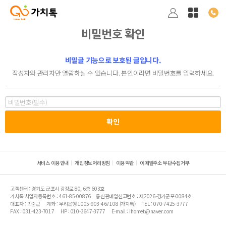
비밀번호 확인
비밀글 기능으로 보호된 글입니다.
작성자와 관리자만 열람하실 수 있습니다. 본인이라면 비밀번호를 입력하세요.
서비스 이용안내
개인정보처리방침
이용약관
이메일주소 무단수집거부
고객센터 : 경기도 군포시 광정로 80, 6층 603호
가치톡 사업자등록번호 : 461-85-00876
통신판매업신고번호 : 제2026-경기군포-0084호
대표자 : 박준근
계좌 : 우리은행 1005-903-467108 (가치톡)
TEL : 070-7425-3777
FAX : 031-423-7017
HP : 010-3647-3777
E-mail : ihomet@naver.com