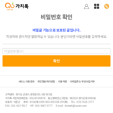
비밀번호 확인
비밀글 기능으로 보호된 글입니다.
작성자와 관리자만 열람하실 수 있습니다. 본인이라면 비밀번호를 입력하세요.
서비스 이용안내
개인정보처리방침
이용약관
이메일주소 무단수집거부
고객센터 : 경기도 군포시 광정로 80, 6층 603호
가치톡 사업자등록번호 : 461-85-00876
통신판매업신고번호 : 제2026-경기군포-0084호
대표자 : 박준근
계좌 : 우리은행 1005-903-467108 (가치톡)
TEL : 070-7425-3777
FAX : 031-423-7017
HP : 010-3647-3777
E-mail : ihomet@naver.com