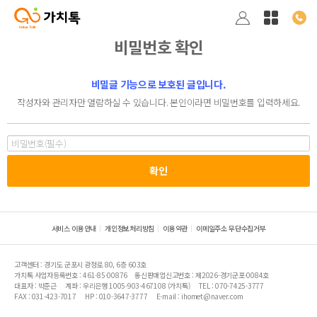
비밀번호 확인
비밀글 기능으로 보호된 글입니다.
작성자와 관리자만 열람하실 수 있습니다. 본인이라면 비밀번호를 입력하세요.
서비스 이용안내
개인정보처리방침
이용약관
이메일주소 무단수집거부
고객센터 : 경기도 군포시 광정로 80, 6층 603호
가치톡 사업자등록번호 : 461-85-00876
통신판매업신고번호 : 제2026-경기군포-0084호
대표자 : 박준근
계좌 : 우리은행 1005-903-467108 (가치톡)
TEL : 070-7425-3777
FAX : 031-423-7017
HP : 010-3647-3777
E-mail : ihomet@naver.com