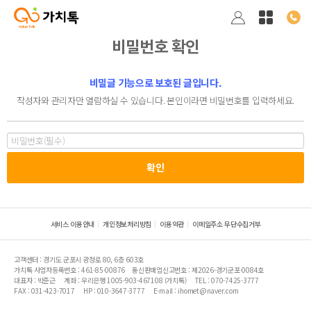
비밀번호 확인
비밀글 기능으로 보호된 글입니다.
작성자와 관리자만 열람하실 수 있습니다. 본인이라면 비밀번호를 입력하세요.
서비스 이용안내
개인정보처리방침
이용약관
이메일주소 무단수집거부
고객센터 : 경기도 군포시 광정로 80, 6층 603호
가치톡 사업자등록번호 : 461-85-00876
통신판매업신고번호 : 제2026-경기군포-0084호
대표자 : 박준근
계좌 : 우리은행 1005-903-467108 (가치톡)
TEL : 070-7425-3777
FAX : 031-423-7017
HP : 010-3647-3777
E-mail : ihomet@naver.com