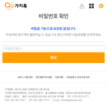
비밀번호 확인
비밀글 기능으로 보호된 글입니다.
작성자와 관리자만 열람하실 수 있습니다. 본인이라면 비밀번호를 입력하세요.
서비스 이용안내
개인정보처리방침
이용약관
이메일주소 무단수집거부
고객센터 : 경기도 군포시 광정로 80, 6층 603호
가치톡 사업자등록번호 : 461-85-00876
통신판매업신고번호 : 제2026-경기군포-0084호
대표자 : 박준근
계좌 : 우리은행 1005-903-467108 (가치톡)
TEL : 070-7425-3777
FAX : 031-423-7017
HP : 010-3647-3777
E-mail : ihomet@naver.com