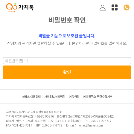
비밀번호 확인
비밀글 기능으로 보호된 글입니다.
작성자와 관리자만 열람하실 수 있습니다. 본인이라면 비밀번호를 입력하세요.
서비스 이용안내
개인정보처리방침
이용약관
이메일주소 무단수집거부
고객센터 : 경기도 군포시 광정로 80, 6층 603호
가치톡 사업자등록번호 : 461-85-00876
통신판매업신고번호 : 제2026-경기군포-0084호
대표자 : 박준근
계좌 : 우리은행 1005-903-467108 (가치톡)
TEL : 070-7425-3777
FAX : 031-423-7017
HP : 010-3647-3777
E-mail : ihomet@naver.com