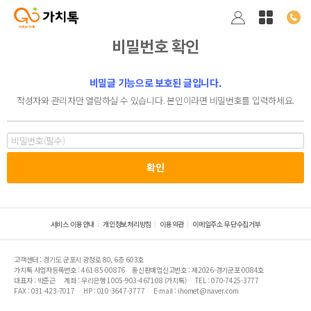
비밀번호 확인
비밀글 기능으로 보호된 글입니다.
작성자와 관리자만 열람하실 수 있습니다. 본인이라면 비밀번호를 입력하세요.
서비스 이용안내
개인정보처리방침
이용약관
이메일주소 무단수집거부
고객센터 : 경기도 군포시 광정로 80, 6층 603호
가치톡 사업자등록번호 : 461-85-00876
통신판매업신고번호 : 제2026-경기군포-0084호
대표자 : 박준근
계좌 : 우리은행 1005-903-467108 (가치톡)
TEL : 070-7425-3777
FAX : 031-423-7017
HP : 010-3647-3777
E-mail : ihomet@naver.com