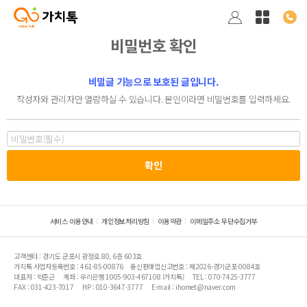
비밀번호 확인
비밀글 기능으로 보호된 글입니다.
작성자와 관리자만 열람하실 수 있습니다. 본인이라면 비밀번호를 입력하세요.
서비스 이용안내
개인정보처리방침
이용약관
이메일주소 무단수집거부
고객센터 : 경기도 군포시 광정로 80, 6층 603호
가치톡 사업자등록번호 : 461-85-00876
통신판매업신고번호 : 제2026-경기군포-0084호
대표자 : 박준근
계좌 : 우리은행 1005-903-467108 (가치톡)
TEL : 070-7425-3777
FAX : 031-423-7017
HP : 010-3647-3777
E-mail : ihomet@naver.com