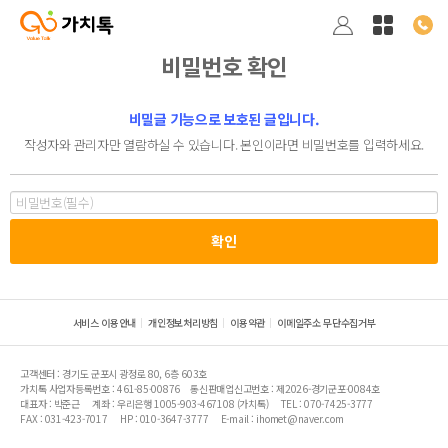
비밀번호 확인
비밀글 기능으로 보호된 글입니다.
작성자와 관리자만 열람하실 수 있습니다. 본인이라면 비밀번호를 입력하세요.
서비스 이용안내
개인정보처리방침
이용약관
이메일주소 무단수집거부
고객센터 : 경기도 군포시 광정로 80, 6층 603호
가치톡 사업자등록번호 : 461-85-00876
통신판매업신고번호 : 제2026-경기군포-0084호
대표자 : 박준근
계좌 : 우리은행 1005-903-467108 (가치톡)
TEL : 070-7425-3777
FAX : 031-423-7017
HP : 010-3647-3777
E-mail : ihomet@naver.com