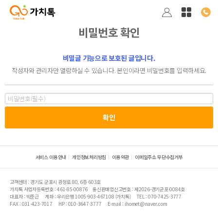
비밀번호 확인
비밀글 기능으로 보호된 글입니다.
작성자와 관리자만 열람하실 수 있습니다. 본인이라면 비밀번호를 입력하세요.
서비스 이용안내
개인정보처리방침
이용약관
이메일주소 무단수집거부
고객센터 : 경기도 군포시 광정로 80, 6층 603호
가치톡 사업자등록번호 : 461-85-00876
통신판매업신고번호 : 제2026-경기군포-0084호
대표자 : 박준근
계좌 : 우리은행 1005-903-467108 (가치톡)
TEL : 070-7425-3777
FAX : 031-423-7017
HP : 010-3647-3777
E-mail : ihomet@naver.com