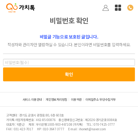
비밀번호 확인
비밀글 기능으로 보호된 글입니다.
작성자와 관리자만 열람하실 수 있습니다. 본인이라면 비밀번호를 입력하세요.
서비스 이용안내
개인정보처리방침
이용약관
이메일주소 무단수집거부
고객센터 : 경기도 군포시 광정로 80, 6층 603호
가치톡 사업자등록번호 : 461-85-00876
통신판매업신고번호 : 제2026-경기군포-0084호
대표자 : 박준근
계좌 : 우리은행 1005-903-467108 (가치톡)
TEL : 070-7425-3777
FAX : 031-423-7017
HP : 010-3647-3777
E-mail : ihomet@naver.com