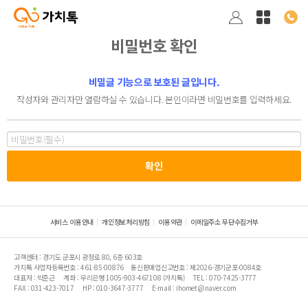
비밀번호 확인
비밀글 기능으로 보호된 글입니다.
작성자와 관리자만 열람하실 수 있습니다. 본인이라면 비밀번호를 입력하세요.
서비스 이용안내
개인정보처리방침
이용약관
이메일주소 무단수집거부
고객센터 : 경기도 군포시 광정로 80, 6층 603호
가치톡 사업자등록번호 : 461-85-00876
통신판매업신고번호 : 제2026-경기군포-0084호
대표자 : 박준근
계좌 : 우리은행 1005-903-467108 (가치톡)
TEL : 070-7425-3777
FAX : 031-423-7017
HP : 010-3647-3777
E-mail : ihomet@naver.com