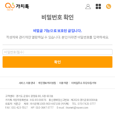
비밀번호 확인
비밀글 기능으로 보호된 글입니다.
작성자와 관리자만 열람하실 수 있습니다. 본인이라면 비밀번호를 입력하세요.
서비스 이용안내
개인정보처리방침
이용약관
이메일주소 무단수집거부
고객센터 : 경기도 군포시 광정로 80, 6층 603호
가치톡 사업자등록번호 : 461-85-00876
통신판매업신고번호 : 제2026-경기군포-0084호
대표자 : 박준근
계좌 : 우리은행 1005-903-467108 (가치톡)
TEL : 070-7425-3777
FAX : 031-423-7017
HP : 010-3647-3777
E-mail : ihomet@naver.com