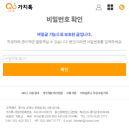
비밀번호 확인
비밀글 기능으로 보호된 글입니다.
작성자와 관리자만 열람하실 수 있습니다. 본인이라면 비밀번호를 입력하세요.
서비스 이용안내
개인정보처리방침
이용약관
이메일주소 무단수집거부
고객센터 : 경기도 군포시 광정로 80, 6층 603호
가치톡 사업자등록번호 : 461-85-00876
통신판매업신고번호 : 제2026-경기군포-0084호
대표자 : 박준근
계좌 : 우리은행 1005-903-467108 (가치톡)
TEL : 070-7425-3777
FAX : 031-423-7017
HP : 010-3647-3777
E-mail : ihomet@naver.com