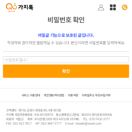
비밀번호 확인
비밀글 기능으로 보호된 글입니다.
작성자와 관리자만 열람하실 수 있습니다. 본인이라면 비밀번호를 입력하세요.
서비스 이용안내
개인정보처리방침
이용약관
이메일주소 무단수집거부
고객센터 : 경기도 군포시 광정로 80, 6층 603호
가치톡 사업자등록번호 : 461-85-00876
통신판매업신고번호 : 제2026-경기군포-0084호
대표자 : 박준근
계좌 : 우리은행 1005-903-467108 (가치톡)
TEL : 070-7425-3777
FAX : 031-423-7017
HP : 010-3647-3777
E-mail : ihomet@naver.com