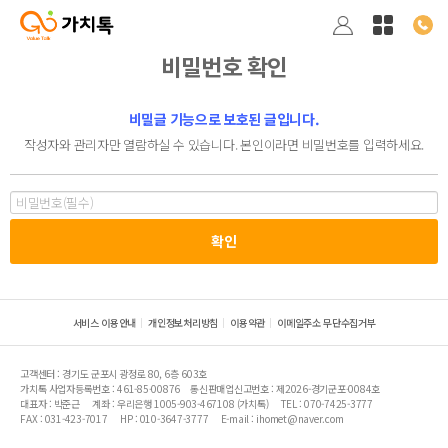
비밀번호 확인
비밀글 기능으로 보호된 글입니다.
작성자와 관리자만 열람하실 수 있습니다. 본인이라면 비밀번호를 입력하세요.
서비스 이용안내
개인정보처리방침
이용약관
이메일주소 무단수집거부
고객센터 : 경기도 군포시 광정로 80, 6층 603호
가치톡 사업자등록번호 : 461-85-00876
통신판매업신고번호 : 제2026-경기군포-0084호
대표자 : 박준근
계좌 : 우리은행 1005-903-467108 (가치톡)
TEL : 070-7425-3777
FAX : 031-423-7017
HP : 010-3647-3777
E-mail : ihomet@naver.com