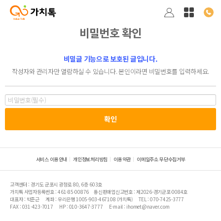
비밀번호 확인
비밀글 기능으로 보호된 글입니다.
작성자와 관리자만 열람하실 수 있습니다. 본인이라면 비밀번호를 입력하세요.
서비스 이용안내
개인정보처리방침
이용약관
이메일주소 무단수집거부
고객센터 : 경기도 군포시 광정로 80, 6층 603호
가치톡 사업자등록번호 : 461-85-00876
통신판매업신고번호 : 제2026-경기군포-0084호
대표자 : 박준근
계좌 : 우리은행 1005-903-467108 (가치톡)
TEL : 070-7425-3777
FAX : 031-423-7017
HP : 010-3647-3777
E-mail : ihomet@naver.com