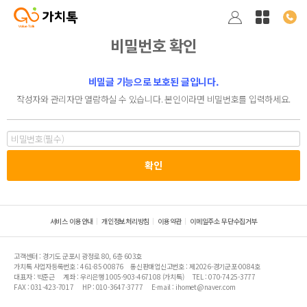
비밀번호 확인
비밀글 기능으로 보호된 글입니다.
작성자와 관리자만 열람하실 수 있습니다. 본인이라면 비밀번호를 입력하세요.
서비스 이용안내
개인정보처리방침
이용약관
이메일주소 무단수집거부
고객센터 : 경기도 군포시 광정로 80, 6층 603호
가치톡 사업자등록번호 : 461-85-00876
통신판매업신고번호 : 제2026-경기군포-0084호
대표자 : 박준근
계좌 : 우리은행 1005-903-467108 (가치톡)
TEL : 070-7425-3777
FAX : 031-423-7017
HP : 010-3647-3777
E-mail : ihomet@naver.com