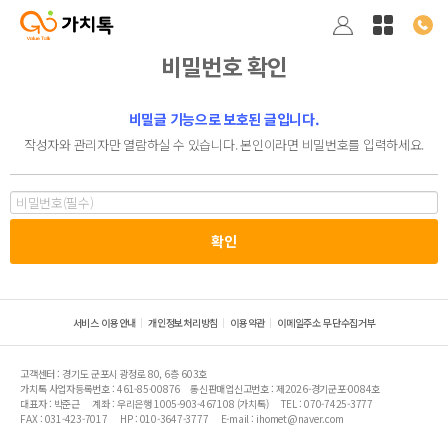
비밀번호 확인
비밀글 기능으로 보호된 글입니다.
작성자와 관리자만 열람하실 수 있습니다. 본인이라면 비밀번호를 입력하세요.
서비스 이용안내
개인정보처리방침
이용약관
이메일주소 무단수집거부
고객센터 : 경기도 군포시 광정로 80, 6층 603호
가치톡 사업자등록번호 : 461-85-00876
통신판매업신고번호 : 제2026-경기군포-0084호
대표자 : 박준근
계좌 : 우리은행 1005-903-467108 (가치톡)
TEL : 070-7425-3777
FAX : 031-423-7017
HP : 010-3647-3777
E-mail : ihomet@naver.com