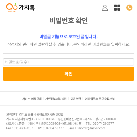
비밀번호 확인
비밀글 기능으로 보호된 글입니다.
작성자와 관리자만 열람하실 수 있습니다. 본인이라면 비밀번호를 입력하세요.
서비스 이용안내
개인정보처리방침
이용약관
이메일주소 무단수집거부
고객센터 : 경기도 군포시 광정로 80, 6층 603호
가치톡 사업자등록번호 : 461-85-00876
통신판매업신고번호 : 제2026-경기군포-0084호
대표자 : 박준근
계좌 : 우리은행 1005-903-467108 (가치톡)
TEL : 070-7425-3777
FAX : 031-423-7017
HP : 010-3647-3777
E-mail : ihomet@naver.com