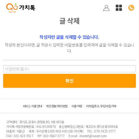
글 삭제
작성자만 글을 삭제할 수 있습니다.
작성자 본인이라면, 글 작성시 입력한 비밀번호를 입력하여 글을 삭제할 수 있습니
다.
서비스 이용안내
개인정보처리방침
이용약관
이메일주소 무단수집거부
고객센터 : 경기도 군포시 광정로 80, 6층 603호
가치톡 사업자등록번호 : 461-85-00876
통신판매업신고번호 : 제2026-경기군포-0084호
대표자 : 박준근
계좌 : 우리은행 1005-903-467108 (가치톡)
TEL : 070-7425-3777
FAX : 031-423-7017
HP : 010-3647-3777
E-mail : ihomet@naver.com