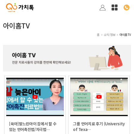
아이홈TV
홈
소식/정보
아이홈TV
[육아]말느린아이 집에서 할 수
그룹 언어치료 후기 (University
있는 언어촉진법/자극법…
of Texa…