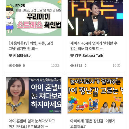
[키움틔움tv] 꾀병, 짜증, 고집
세바시 454회 엄마가 발휘할 수
그냥 넘기면 안 돼…
없는 아버지 이펙트 …
키움틔움tv
강연 Sebasi Talk
3469
0
10-23
3375
0
10-30
아이 혼낼때 엄마 눈쳐다보라고
아이에게 '좋은 장난감' 어떻게
하지마세요! #부모코칭 …
고를까요?