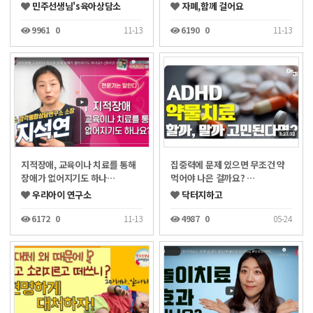
민주선생님's육아상담소
자폐,함께 걸어요
9961
0
11-13
6190
0
11-13
지적장애, 교육이나 치료를 통해
집중력에 문제 있으면 무조건 약
장애가 없어지기도 하나…
먹어야 나은 걸까요? …
우리아이 연구소
닥터지하고
6172
0
11-13
4987
0
05-24