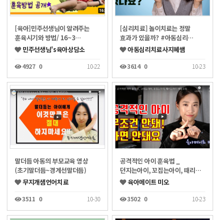
[육아]민주선생님이 알려주는
[심리치료] 놀이치료는 정말
훈육시기와 방법/ 16~3…
효과가 있을까? #아동심리…
민주선생님's육아상담소
아동심리치료사지혜쌤
4927
0
10-22
3614
0
10-23
말더듬 아동의 부모교육 영상
공격적인 아이 훈육법 _
(초기말더듬~경계선말더듬)
던지는아이, 꼬집는아이, 때리…
무지개샘언어치료
육아메이트 미오
3511
0
10-30
3502
0
10-23