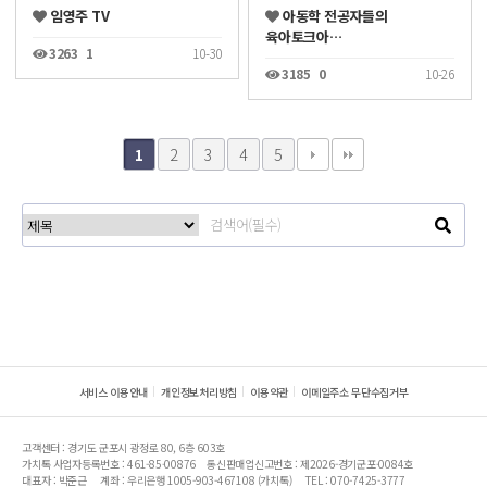
임영주 TV
아동학 전공자들의
육아토크아…
3263
1
10-30
3185
0
10-26
2
3
4
5
1
서비스 이용안내
개인정보처리방침
이용약관
이메일주소 무단수집거부
고객센터 : 경기도 군포시 광정로 80, 6층 603호
가치톡 사업자등록번호 : 461-85-00876
통신판매업신고번호 : 제2026-경기군포-0084호
대표자 : 박준근
계좌 : 우리은행 1005-903-467108 (가치톡)
TEL : 070-7425-3777