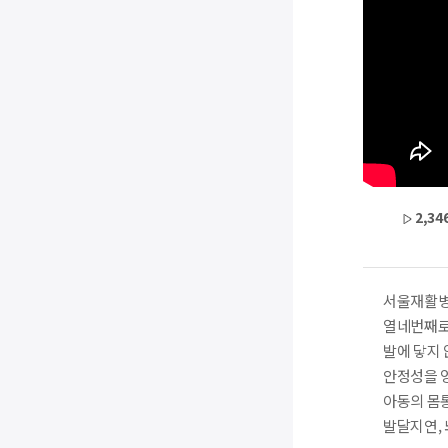
2,34
서울재활병
열네번째로 
발에 닿지
안정성을 
아동의 몸
발달지연,