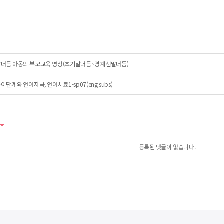
말더듬 아동의 부모교육 영상(초기말더듬~경계선말더듬)
이단계와 언어자극, 언어치료1-sp07(eng subs)
등록된 댓글이 없습니다.