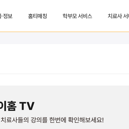
식·정보
홈티매칭
학부모 서비스
치료사 서