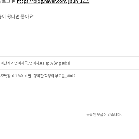
로그 ▶︎
https://blog.naver.com/jisun_1215
움이 됐다면 좋아요!
이단계와 언어자극, 언어치료1-sp07(eng subs)
모특강- 0.1%의 비밀 - 행복한 학생의 부모들_#002
등록된 댓글이 없습니다.