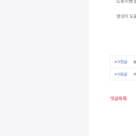
도토리쌤 블
영상이 도
이전글
놀
다음글
부
댓글목록