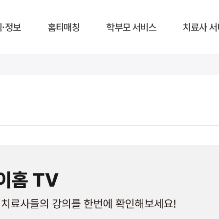
식·정보
홈티매칭
학부모 서비스
치료사 서