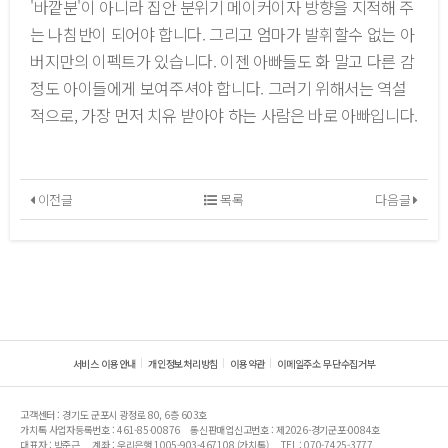
'바깥분'이 아니라 집안 분위기 메이커이자 방향을 지적해 주
는 나침반이 되어야 합니다. 그리고 엄마가 발휘할수 없는 아
버지만의 이펙트가 있습니다. 이젠 아빠들도 화 말고 다른 감
정도 아이들에게 보여주셔야 합니다. 그러기 위해서는 역설
적으로, 가장 먼저 치유 받아야 하는 사람은 바로 아빠입니다.
이전글
목록
다음글
서비스 이용안내
개인정보처리방침
이용약관
이메일주소 무단수집거부
고객센터 : 경기도 군포시 광정로 80, 6층 603호
가치톡 사업자등록번호 : 461-85-00876
통신판매업신고번호 : 제2026-경기군포-0084호
대표자 : 박준근
계좌 : 우리은행 1005-903-467108 (가치톡)
TEL : 070-7425-3777