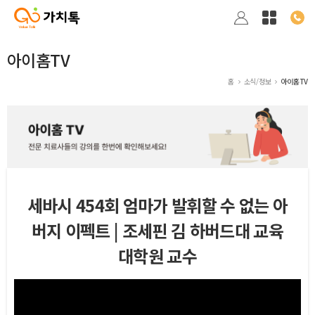
아이홈TV
홈
소식/정보
아이홈TV
세바시 454회 엄마가 발휘할 수 없는 아
버지 이펙트 | 조세핀 김 하버드대 교육
대학원 교수
본문