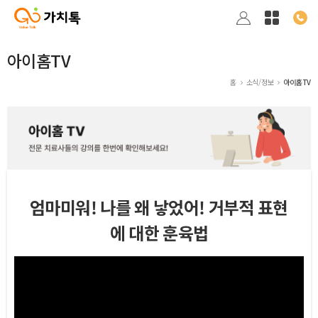
아이홈TV
홈
소식/정보
아이홈TV
엄마미워! 나를 왜 낳었어! 거부적 표현
에 대한 훈육법
본문