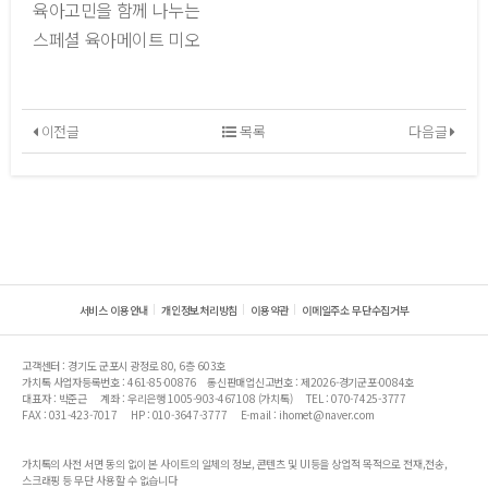
육아고민을 함께 나누는
스페셜 육아메이트 미오
이전글
목록
다음글
서비스 이용안내
개인정보처리방침
이용약관
이메일주소 무단수집거부
고객센터 : 경기도 군포시 광정로 80, 6층 603호
가치톡 사업자등록번호 : 461-85-00876
통신판매업신고번호 : 제2026-경기군포-0084호
대표자 : 박준근
계좌 : 우리은행 1005-903-467108 (가치톡)
TEL : 070-7425-3777
FAX : 031-423-7017
HP : 010-3647-3777
E-mail : ihomet@naver.com
가치톡의 사전 서면 동의 없이 본 사이트의 일체의 정보, 콘텐츠 및 UI등을 상업적 목적으로 전재,전송,
스크래핑 등 무단 사용할 수 없습니다