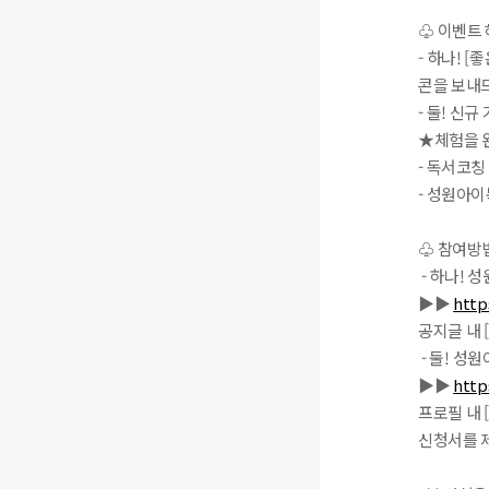
♧ 이벤트
- 하나! 
콘을 보내
- 둘! 신
★체험을 
- 독서코칭 
- 성원아이
♧ 참여방법
- 하나! 
▶▶
http
공지글 내 
- 둘! 
▶▶
http
프로필 내 
신청서를 