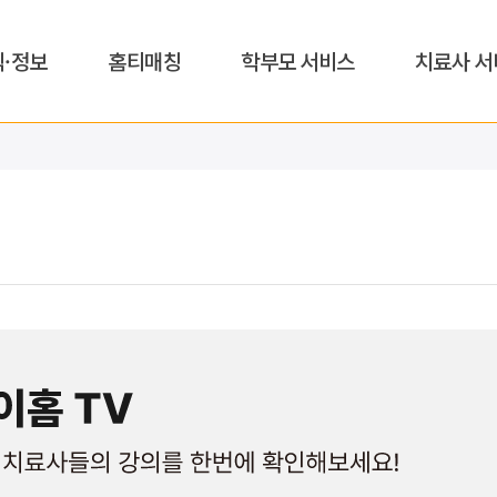
식·정보
홈티매칭
학부모 서비스
치료사 서