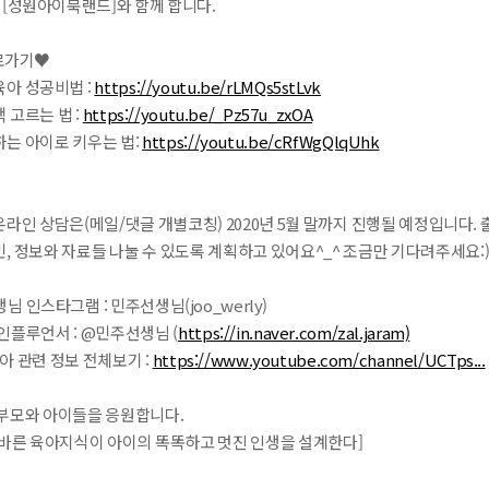
 [성원아이북랜드]와 함께 합니다.
로가기♥
아 성공비법 :
https://youtu.be/rLMQs5stLvk
 고르는 법 :
https://youtu.be/_Pz57u_zxOA
하는 아이로 키우는 법:
https://youtu.be/cRfWgQlqUhk
라인 상담은(메일/댓글 개별코칭) 2020년 5월 말까지 진행될 예정입니다. 
, 정보와 자료들 나눌 수 있도록 계획하고 있어요^_^ 조금만 기다려주세요:
님 인스타그램 : 민주선생님(joo_werly)
인플루언서 : @민주선생님 (
https://in.naver.com/zal.jaram)
아 관련 정보 전체보기 :
https://www.youtube.com/channel/UCTps...
 부모와 아이들을 응원합니다.
올바른 육아지식이 아이의 똑똑하고 멋진 인생을 설계한다]