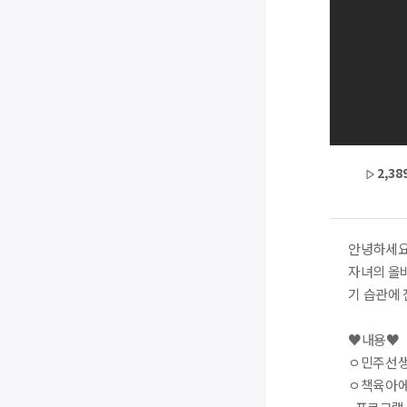
2,38
안녕하세요
자녀의 올
기 습관에 
♥내용♥
ㅇ민주선생님
ㅇ책육아에