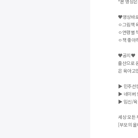
*본 영상은
♥영상바
ㅇ그림책 육
ㅇ연령별 책
ㅇ책 좋아
♥공지♥
출산으로 온
은 육아고민
▶ 민주선생
▶ 네이버 
▶ 임신/육
세상 모든
[부모의 