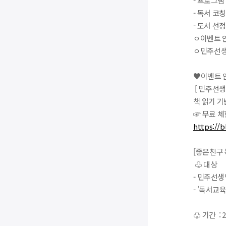
- 프로그램
- 독서 코
- 도서 선
ㅇ이벤트 
ㅇ민주선생
♥이벤트 
[ 민주선생
책 읽기 
☞ 무료 
https://b
[좋은친구 
♧ 대상
- 민주선생
- '독서교
♧ 기간 : 20