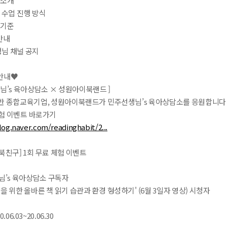
 소개
칭 수업 진행 방식
정기준
안내
님 채널 공지
안내♥
님’s 육아상담소 × 성원아이북랜드 ]
기반 종합교육기업, 성원아이북랜드가 민주선생님’s 육아상담소를 응원합니다 :
체험 이벤트 바로가기
log.naver.com/readinghabit/2...
북친구] 1회 무료 체험 이벤트
님’s 육아상담소 구독자
육을 위한 올바른 책 읽기 습관과 환경 형성하기' (6월 3일자 영상) 시청자
.06.03~20.06.30