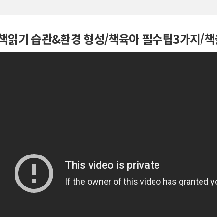
 책읽기 습관&환경 형성/책육아 필수팁3가지/책