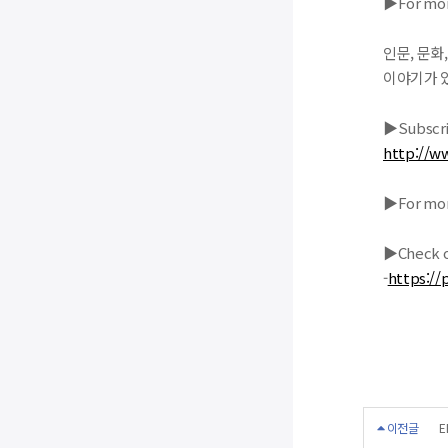
▶For more
인문, 문화
이야기가 
▶Subscri
http://w
▶For more
▶Check o
-
https:/
이전글
E