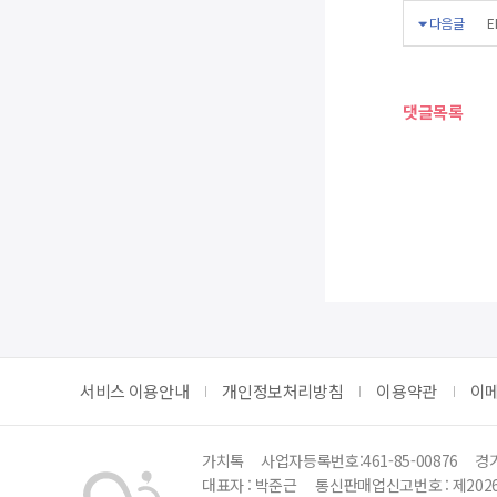
다음글
E
댓글목록
서비스 이용안내
개인정보처리방침
이용약관
이
가치톡
사업자등록번호:461-85-00876
경기
대표자 : 박준근
통신판매업신고번호 : 제202