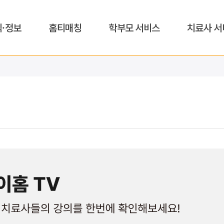
식·정보
홈티매칭
학부모 서비스
치료사 서