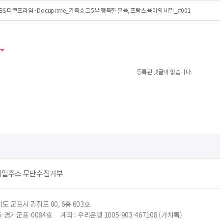
BS 다큐프라임 - Docuprime_가족쇼크 5부 행복한 훈육, 프랑스 육아의 비밀_#001
등록된 댓글이 없습니다.
메일주소 무단수집거부
도 군포시 광정로 80, 6층 603호
6-경기군포-0084호
계좌 : 우리은행 1005-903-467108 (가치톡)