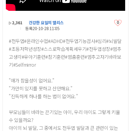
2,361
건강한 요일의 앨리스
0
등록
20-10-28 11:05
#전두엽#온라인수업#ADHD#전두엽기능검사#심리#뇌발달
#초등저학년성장#스스로학습계획세우기#전두엽성장#멈추
고생각#유아기훈련#참기훈련#멈춤훈련#멈추고자기바라보
기#Selfmirror
"애가 참을성이 없어요."
"가만히 있지를 못하고 산만해요."
"진득하게 하나를 하는 법이 없어요."
부모님들이 바라는 끈기있는 아이, 우리 아이도 그렇게 키울
수 있을까요?
아이의 뇌 발달, 그 중에서도 전두엽 발달과 큰 관련이 있는