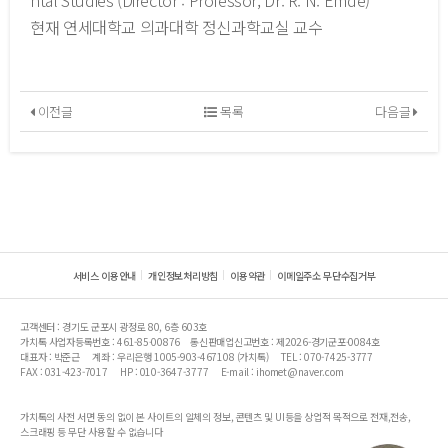
현재 연세대학교 의과대학 정신과학교실 교수
이전글
목록
다음글
서비스 이용안내
개인정보처리방침
이용약관
이메일주소 무단수집거부
고객센터 : 경기도 군포시 광정로 80, 6층 603호
가치톡 사업자등록번호 : 461-85-00876
통신판매업신고번호 : 제2026-경기군포-0084호
대표자 : 박준근
계좌 : 우리은행 1005-903-467108 (가치톡)
TEL : 070-7425-3777
FAX : 031-423-7017
HP : 010-3647-3777
E-mail : ihomet@naver.com
가치톡의 사전 서면 동의 없이 본 사이트의 일체의 정보, 콘텐츠 및 UI등을 상업적 목적으로 전재,전송,
스크래핑 등 무단 사용할 수 없습니다