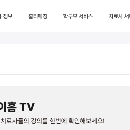
식·정보
홈티매칭
학부모 서비스
치료사 서