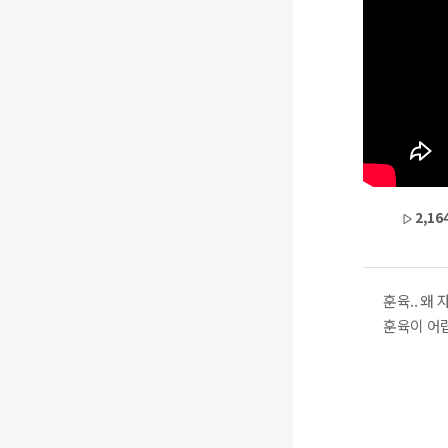
2,16
훈육.. 왜
훈육이 어