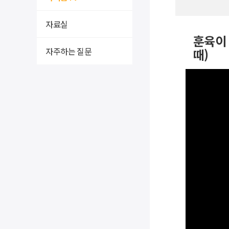
자료실
훈육이 
자주하는 질문
때)