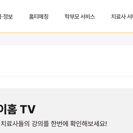
식·정보
홈티매칭
학부모 서비스
치료사 서