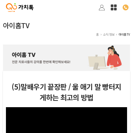
아이홈TV
홈
소식/정보
아이홈TV
(5)말배우기 끝장판 / 울 애기 말 빵터지
게하는 최고의 방법
본문