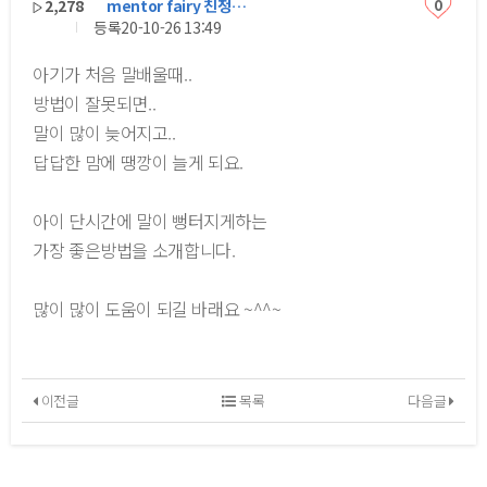
2,278
mentor fairy 친정…
0
등록
20-10-26 13:49
아기가 처음 말배울때..
방법이 잘못되면..
말이 많이 늦어지고..
답답한 맘에 땡깡이 늘게 되요.
아이 단시간에 말이 뻥터지게하는
가장 좋은방법을 소개합니다.
많이 많이 도움이 되길 바래요 ~^^~
이전글
목록
다음글