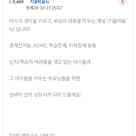
3,469
키움틔움tv
0
등록
20-10-23 15:02
아이의 생각을 키우고, 부모의 마음을 틔우는 채널 [키움틔움
tv] 입니다!
경계선지능, ADHD, 학습장애, 지적장애 등등
인지/학습적 어려움을 겪고 있는 아이들과
그 아이들을 키우는 부모님들을 위한
손바닥 안의 상담사가 되어 드릴게요!
*다른 에피소드 더보기*