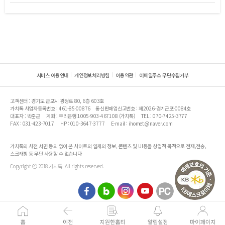
서비스 이용안내
개인정보처리방침
이용약관
이메일주소 무단수집거부
고객센터 : 경기도 군포시 광정로 80, 6층 603호
가치톡 사업자등록번호 : 461-85-00876
통신판매업신고번호 : 제2026-경기군포-0084호
대표자 : 박준근
계좌 : 우리은행 1005-903-467108 (가치톡)
TEL : 070-7425-3777
FAX : 031-423-7017
HP : 010-3647-3777
E-mail : ihomet@naver.com
가치톡의 사전 서면 동의 없이 본 사이트의 일체의 정보, 콘텐츠 및 UI등을 상업적 목적으로 전재,전송,
스크래핑 등 무단 사용할 수 없습니다
Copyright ⓒ 2018 가치톡. All rights reserved.