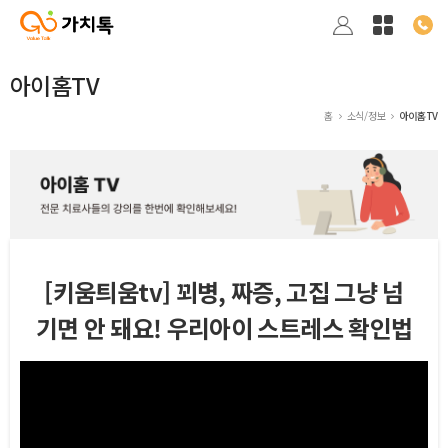
아이홈TV
홈
소식/정보
아이홈TV
[키움틔움tv] 꾀병, 짜증, 고집 그냥 넘
기면 안 돼요! 우리아이 스트레스 확인법
본문