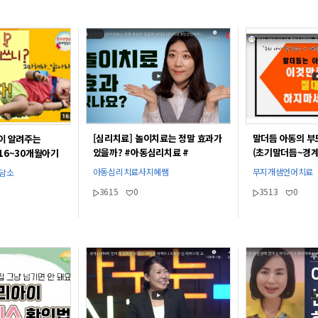
[심리치료] 놀이치료는 정말 효과가
말더듬 아동의 부
이 알려주는
있을까? #아동심리치료 #
(초기말더듬~경
16~30개월아기
임상심리치료사 #아동심리학과 #
육할 때 주의점/
아동심리치료사지혜쌤
무지개샘언어치료
상담소
아동심리상담 #아동심리상담사_
3615
0
3513
0
자격증#아동심리상담 #지혜쌤