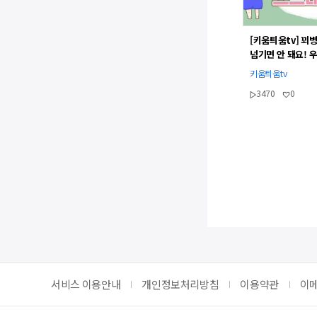
[키움틔움tv] 꾀병
넘기면 안 돼요! 
확인법
키움틔움tv
3470
0
맨
서비스 이용안내
개인정보처리방침
이용약관
이