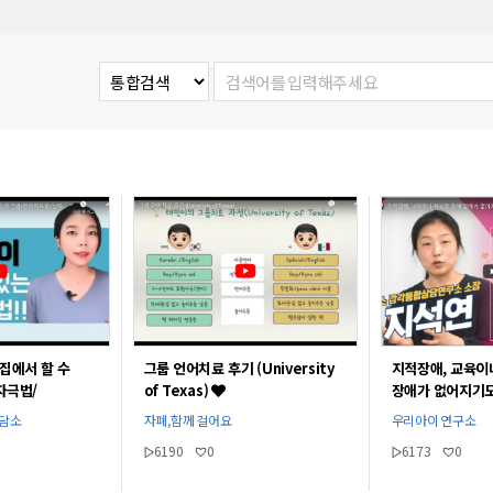
그룹 언어치료 후기 (University
지적장애, 교육이
집에서 할 수
of Texas)
장애가 없어지기도
자극법/
[지석연 선생님]
/
자폐,함께 걸어요
우리아이 연구소
상담소
주선생님l
6190
0
6173
0