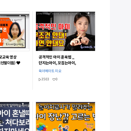
모교육 영상
공격적인 아이 훈육법 _
계선말더듬)
던지는아이, 꼬집는아이,
때리는아이 행동수정
육아메이트 미오
3503
0