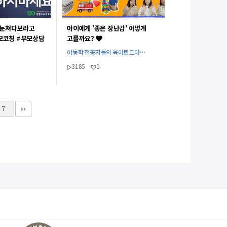
 눈쳐다보라고
아이에게 '좋은 장난감' 어떻게
모코칭 #부모상담
고를까요?
V]
아동학 전공자들의 육아토크아…
3185
0
7