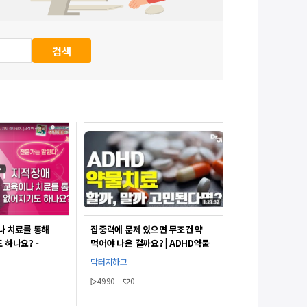
나 치료를 통해
집중력에 문제 있으면 무조건 약
 하나요? -
먹어야 나은 걸까요? | ADHD약물
치료시 꼭 고려해야 되는 부분
닥터지하고
4990
0