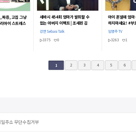
세바시 454회 엄마가 발휘할 수
아이 혼낼때 엄마
, 짜증, 고집 그냥
없는 아버지 이펙트 | 조세핀 김
하지마세요! #부
우리아이 스트레스
하버드대 교육대학원 교수
[임영주부모교육T
강연 Sebasi Talk
임영주 TV
3375
0
3263
1
끝
2
3
4
5
6
1
메일주소 무단수집거부