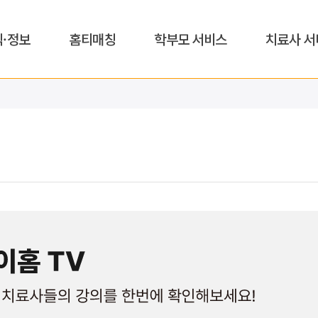
식·정보
홈티매칭
학부모 서비스
치료사 서