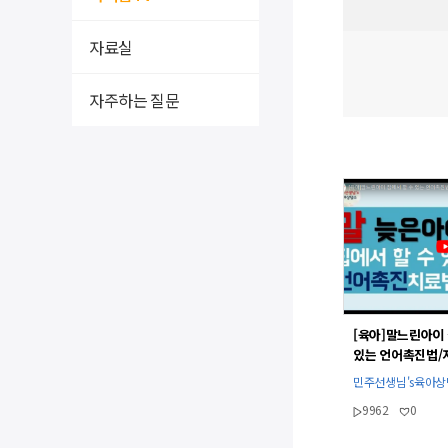
자료실
자주하는 질문
[육아]말느린아이 
있는 언어촉진법/
언어치료법/놀이법
민주선생님's육아
상호작용방법l민
9962
0