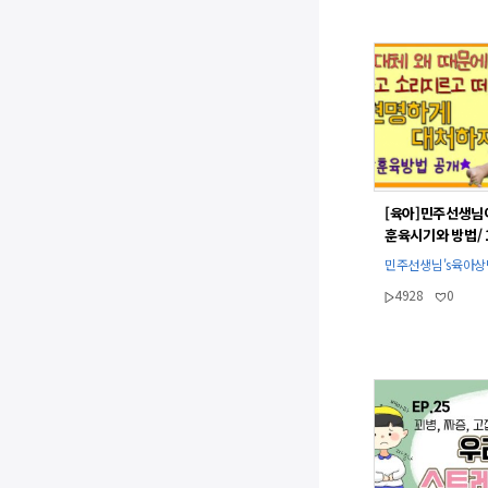
[육아]민주선생님
훈육시기와 방법/ 
더 떼쓰는 이유/훈
민주선생님's육아
민주선생님
4928
0