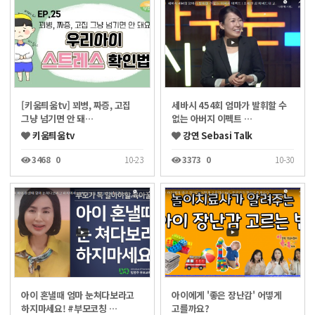
[키움틔움tv] 꾀병, 짜증, 고집
세바시 454회 엄마가 발휘할 수
그냥 넘기면 안 돼…
없는 아버지 이펙트 …
키움틔움tv
강연 Sebasi Talk
3468
0
10-23
3373
0
10-30
아이 혼낼때 엄마 눈쳐다보라고
아이에게 '좋은 장난감' 어떻게
하지마세요! #부모코칭 …
고를까요?