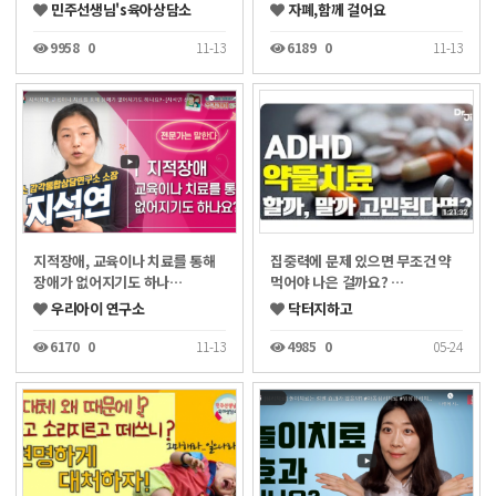
민주선생님's육아상담소
자폐,함께 걸어요
9958
0
11-13
6189
0
11-13
지적장애, 교육이나 치료를 통해
집중력에 문제 있으면 무조건 약
장애가 없어지기도 하나…
먹어야 나은 걸까요? …
우리아이 연구소
닥터지하고
6170
0
11-13
4985
0
05-24