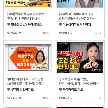
[육아]민주선생님이 알려주는
[심리치료] 놀이치료는 정말
훈육시기와 방법/ 16~3…
효과가 있을까? #아동심리…
민주선생님's육아상담소
아동심리치료사지혜쌤
4927
0
10-22
3614
0
10-23
말더듬 아동의 부모교육 영상
공격적인 아이 훈육법 _
(초기말더듬~경계선말더듬)
던지는아이, 꼬집는아이, 때리…
무지개샘언어치료
육아메이트 미오
3510
0
10-30
3502
0
10-23