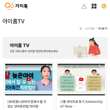
아이홈TV
홈
소식/정보
아이홈TV
[육아]말느린아이 집에서 할 수
그룹 언어치료 후기 (University
있는 언어촉진법/자극법…
of Texa…