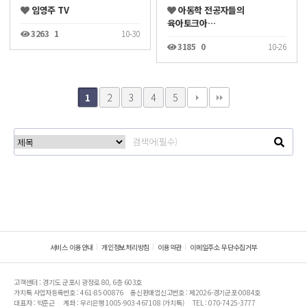
임영주 TV
아동학 전공자들의
육아토크아…
3263
1
10-30
3185
0
10-26
2
3
4
5
1
서비스 이용안내
개인정보처리방침
이용약관
이메일주소 무단수집거부
고객센터 : 경기도 군포시 광정로 80, 6층 603호
가치톡 사업자등록번호 : 461-85-00876
통신판매업신고번호 : 제2026-경기군포-0084호
대표자 : 박준근
계좌 : 우리은행 1005-903-467108 (가치톡)
TEL : 070-7425-3777