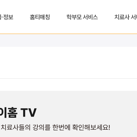
식·정보
홈티매칭
학부모 서비스
치료사 서