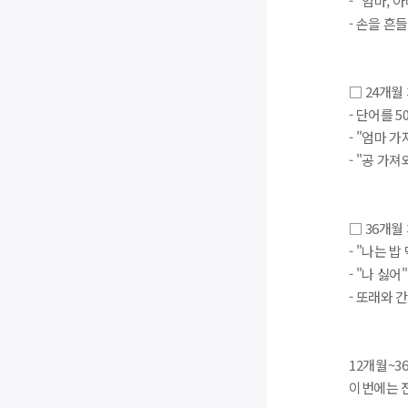
- "엄마,
- 손을 흔
□ 24개월
- 단어를 
- "엄마 
- "공 가
□ 36개월
- "나는 
- "나 싫
- 또래와 
12개월~
이번에는 