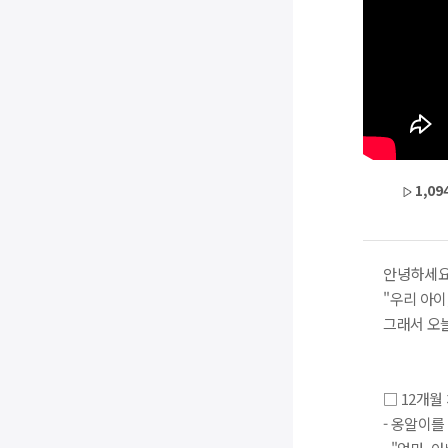
1,09
안녕하세요
"우리 아이
그래서 오
□ 12개월
- 옹알이를