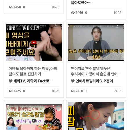
육아토크아…
2450
0
10-23
2446
0
10-23
아빠도 육아해야 하는 이유, 아빠
언어치료/언어발달 말늦은
참여도 셀프 진단하기…
우리아이 가정에서 손쉽게 언어…
베싸TV, 과학과 Fact로…
언어치료갤러리SLP갱이
2425
0
10-29
2410
1
09-15