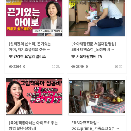
[신의진의 쓴소리] 끈기있는
[소아재활전문 서울재활병원]
아이, 자기조절력을 갖는 …
SRH 티엑스캠_뇌성마비 …
건강한 요일의 앨리스
서울재활병원 TV
2364
0
10-28
2349
0
10-30
[육아]책좋아하는 아이로 키우는
EBS 다큐프라임 -
방법 l민주선생님l
Docuprime_가족쇼크 5부 …