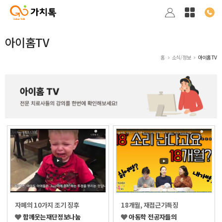
아이홈TV
홈
소식/정보
아이홈TV
자폐의 10가지 조기 징후
18개월, 재접근기특징
함께웃는재단정보나눔
아동학 전공자들의