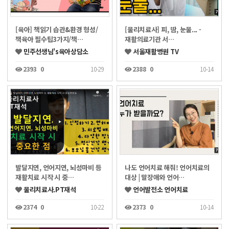
[육아] 책읽기 습관&환경 형성/
[물리치료사] 피, 땀, 눈물... -
책육아 필수팁3가지/책…
재활의료기관 서…
민주선생님's육아상담소
서울재활병원 TV
2393
0
10-29
2388
0
10-14
발달지연, 언어지연, 뇌성마비 등
나도 언어치료 해줘! 언어치료의
재활치료 시작 시 중…
대상 | 말장애와 언어…
물리치료사.PT재석
언어발전소 언어치료
2374
0
10-22
2373
0
10-14