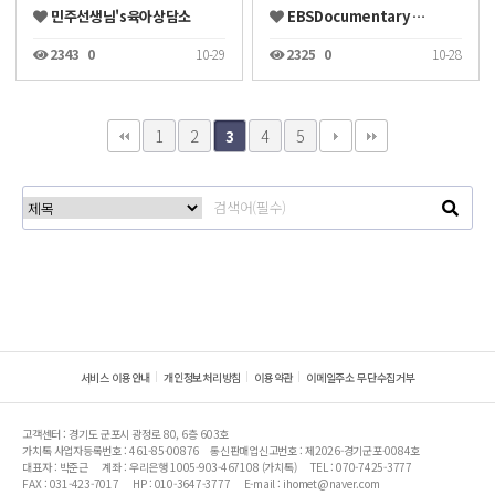
민주선생님's육아상담소
EBSDocumentary …
2343
0
10-29
2325
0
10-28
1
2
4
5
3
서비스 이용안내
개인정보처리방침
이용약관
이메일주소 무단수집거부
고객센터 : 경기도 군포시 광정로 80, 6층 603호
가치톡 사업자등록번호 : 461-85-00876
통신판매업신고번호 : 제2026-경기군포-0084호
대표자 : 박준근
계좌 : 우리은행 1005-903-467108 (가치톡)
TEL : 070-7425-3777
FAX : 031-423-7017
HP : 010-3647-3777
E-mail : ihomet@naver.com